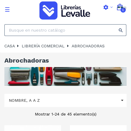
settings
Navegación
☰
0
de
palanca

CASA
LIBRERÍA COMERCIAL
ABROCHADORAS
Abrochadoras

NOMBRE, A A Z
Mostrar 1-24 de 45 elemento(s)