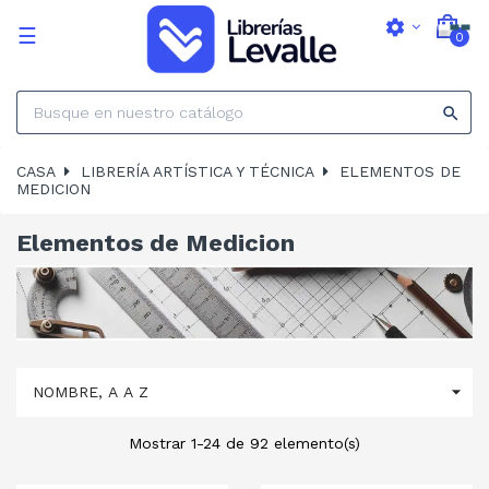
settings
Navegación
☰
0
de
palanca

CASA
LIBRERÍA ARTÍSTICA Y TÉCNICA
ELEMENTOS DE
MEDICION
Elementos de Medicion

NOMBRE, A A Z
Mostrar 1-24 de 92 elemento(s)