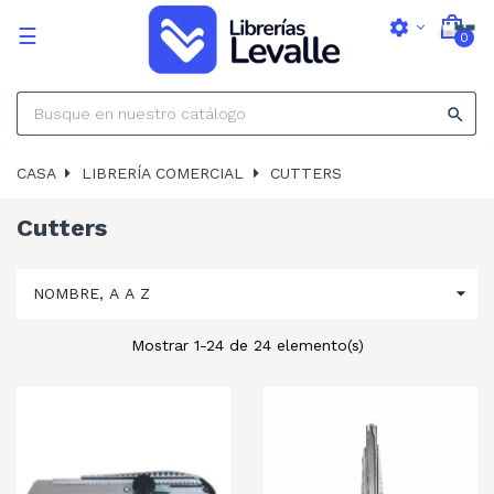
settings
Navegación
☰
0
de
palanca

CASA
LIBRERÍA COMERCIAL
CUTTERS
Cutters

NOMBRE, A A Z
Mostrar 1-24 de 24 elemento(s)