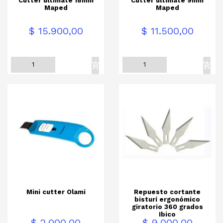
Cutter ultimate 18mm
Cutter ultimate 9mm
Maped
Maped
Precio
Precio
$ 15.900,00
$ 11.500,00
Mini cutter Olami
Repuesto cortante
bisturí ergonómico
giratorio 360 grados
Ibico
Precio
Precio
$ 2.000,00
$ 9.000,00