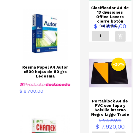
Clasificador A4 de
13 divisiones
Office Lovers
cierre botón
Precio
$ 14.900,00
colores...
-20%
Resma Papel A4 Autor
x500 hojas de 80 grs
Ledesma
Precio
$ 8.700,00
Portablock A4 de
PVC con tapa y
bolsillo interno
Negro Liggo Trade
Precio
Prec
$ 9.900,00
base
$ 7.920,00