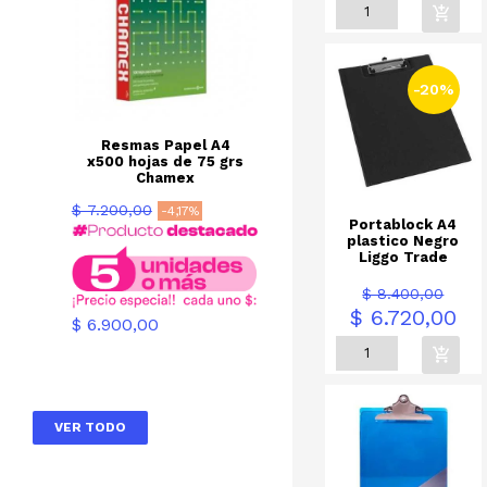
-20%
Resmas Papel A4
x500 hojas de 75 grs
Chamex
Precio
$ 7.200,00
-4,17%
Portablock A4
base
plastico Negro
Liggo Trade
Precio
Prec
$ 8.400,00
base
$ 6.720,00
Precio
$ 6.900,00
VER TODO