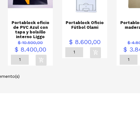
Portablock oficio
Portablock Oficio
Portablo
de PVC Azul con
Fútbol Olami
madera
tapa y bolsillo
interno Liggo
Precio
Precio
Precio
Prec
$ 8.600,00
$ 10.500,00
$ 4.8
base
bas
$ 8.400,00
$ 3.8
emento(s)