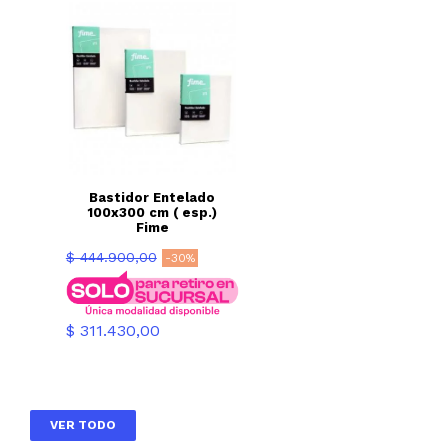
Bastidor Entelado
100x300 cm ( esp.)
Fime
Precio
$ 444.900,00
-30%
base
Precio
$ 311.430,00
VER TODO