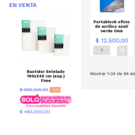
EN
VENTA
Portablock oficio
de acrílico azul/
verde Onix
Precio
$ 12.500,00
Bastidor Entelado
Mostrar 1-24 de 94 el
190x240 cm (esp.)
Fime
Precio
$ 690.000,00
-30%
base
Precio
$ 483.000,00