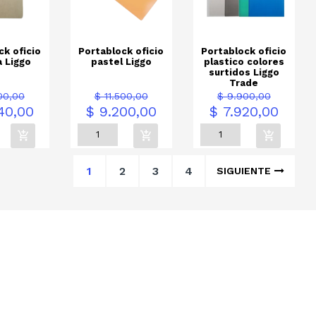
ck oficio
Portablock oficio
Portablock oficio
 Liggo
pastel Liggo
plastico colores
surtidos Liggo
Trade
io
Precio
Precio
Precio
Precio
Precio
00,00
$ 11.500,00
$ 9.900,00
e
base
base
40,00
$ 9.200,00
$ 7.920,00
1
2
3
4
SIGUIENTE