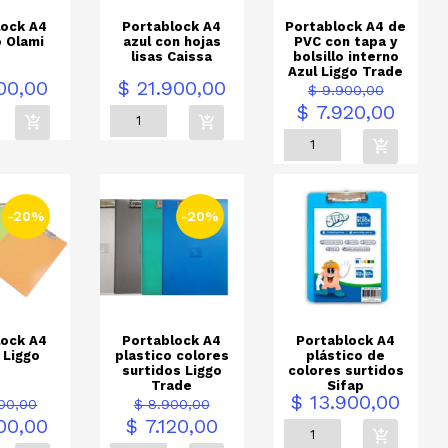
lock A4
Portablock A4
Portablock A4 de
o Olami
azul con hojas
PVC con tapa y
lisas Caissa
bolsillo interno
Azul Liggo Trade
Precio
Precio
Precio
00,00
$ 21.900,00
$ 9.900,00
base
$ 7.920,00
-20%
-20%
lock A4
Portablock A4
Portablock A4
 Liggo
plastico colores
plástico de
surtidos Liggo
colores surtidos
Trade
Sifap
io
Precio
Precio
Precio
Precio
$ 13.900,00
500,00
$ 8.900,00
e
base
00,00
$ 7.120,00