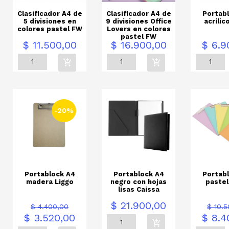
Clasificador A4 de
Clasificador A4 de
Portab
5 divisiones en
9 divisiones Office
acrílic
colores pastel FW
Lovers en colores
pastel FW
Precio
Precio
Precio
$ 11.500,00
$ 16.900,00
$ 6.9
-20%
Portablock A4
Portablock A4
Portab
madera Liggo
negro con hojas
pastel
lisas Caissa
io
Precio
Precio
Precio
Prec
$ 21.900,00
$ 4.400,00
$ 10.
base
bas
$ 3.520,00
$ 8.4