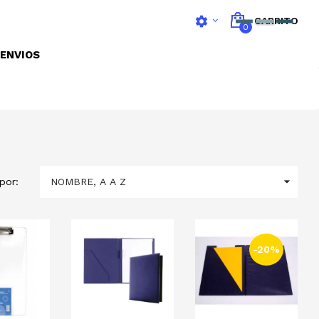
settings
CARRITO
0
ENVIOS

NOMBRE, A A Z
por:
-20%