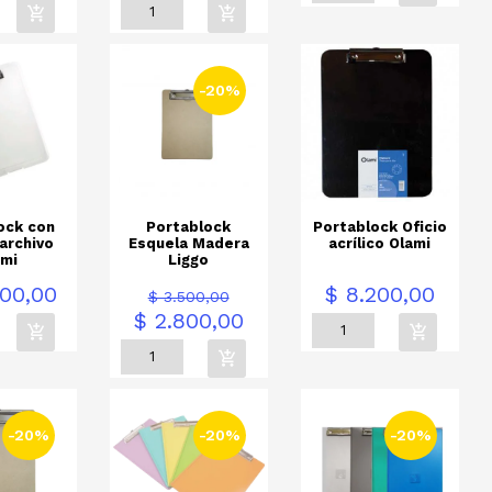
-20%
ock con
Portablock
Portablock Oficio
 archivo
Esquela Madera
acrílico Olami
ami
Liggo
Precio
Precio
Precio
500,00
$ 8.200,00
$ 3.500,00
base
$ 2.800,00
-20%
-20%
-20%