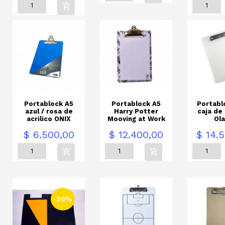
Portablock A5
Portablock A5
Portabl
azul / rosa de
Harry Potter
caja de
acrilico ONIX
Mooving at Work
Ol
io
Precio
Precio
Precio
$ 6.500,00
$ 12.400,00
$ 14.
-20%