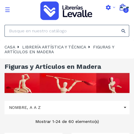
settings
Navegación
☰
0
de
palanca

CASA
LIBRERÍA ARTÍSTICA Y TÉCNICA
FIGURAS Y
ARTÍCULOS EN MADERA
Figuras y Artículos en Madera

NOMBRE, A A Z
Mostrar 1-24 de 60 elemento(s)