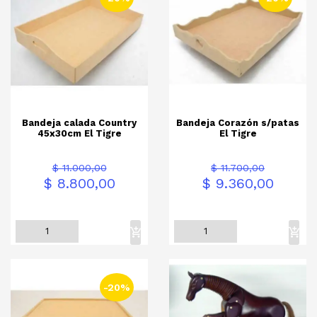
Bandeja calada Country
Bandeja Corazón s/patas
45x30cm El Tigre
El Tigre
Precio
Precio
Precio
Precio
$ 11.000,00
$ 11.700,00
base
base
$ 8.800,00
$ 9.360,00
-20%