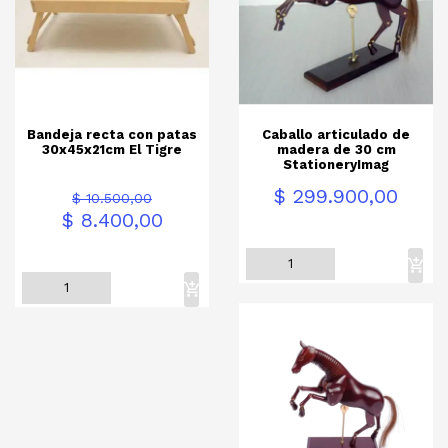
Bandeja recta con patas
Caballo articulado de
30x45x21cm El Tigre
madera de 30 cm
StationeryImag
Precio
Precio
Precio
$ 299.900,00
$ 10.500,00
base
$ 8.400,00