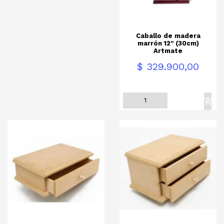
Caballo de madera
marrón 12'' (30cm)
Artmate
Precio
$ 329.900,00