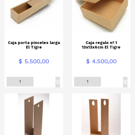
Caja porta pinceles larga
Caja regalo nº 1
El Tigre
13x13x6cm El Tigre
Precio
Precio
$ 5.500,00
$ 4.500,00