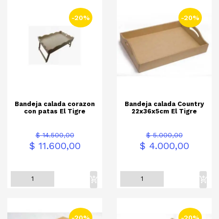
-20%
-20%
Bandeja calada corazon
Bandeja calada Country
con patas El Tigre
22x36x5cm El Tigre
Precio
Precio
Precio
Precio
$ 14.500,00
$ 5.000,00
base
base
$ 11.600,00
$ 4.000,00
-20%
-20%