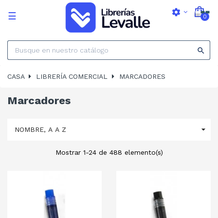
settings
Navegación
☰
0
de
palanca

CASA
LIBRERÍA COMERCIAL
MARCADORES
Marcadores

NOMBRE, A A Z
Mostrar 1-24 de 488 elemento(s)