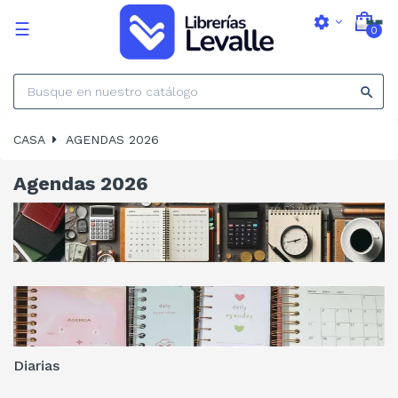
settings
Navegación
☰
0
de
palanca

CASA
AGENDAS 2026
Agendas 2026
Diarias