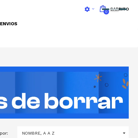
settings
CARRITO
0
ENVIOS

NOMBRE, A A Z
por: