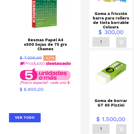
Goma a fricción
barra para rollers
de tinta borrable
Colours
Precio
$ 300,00
Resmas Papel A4
x500 hojas de 75 grs
Chamex
Precio
$ 7.200,00
-4,17%
base
Precio
$ 6.900,00
Goma de borrar
GT 65 Pizzini
Precio
$ 1.500,00
VER TODO