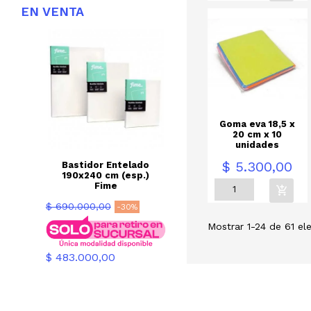
EN
VENTA
Goma eva 18,5 x
20 cm x 10
unidades
Precio
$ 5.300,00
Bastidor Entelado
190x240 cm (esp.)
Fime
Precio
$ 690.000,00
-30%
base
Mostrar 1-24 de 61 el
Precio
$ 483.000,00