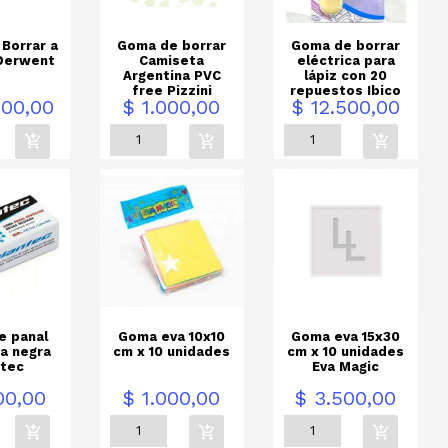
Borrar a
Goma de borrar
Goma de borrar
 Derwent
Camiseta
eléctrica para
Argentina PVC
lápiz con 20
free Pizzini
repuestos Ibico
Precio
Precio
500,00
$ 1.000,00
$ 12.500,00
e panal
Goma eva 10x10
Goma eva 15x30
da negra
cm x 10 unidades
cm x 10 unidades
ntec
Eva Magic
Precio
Precio
00,00
$ 1.000,00
$ 3.500,00