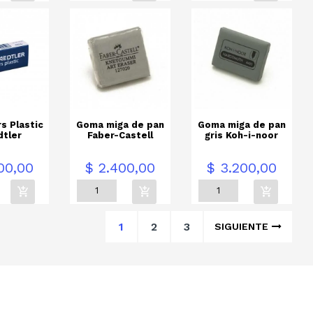
s Plastic
Goma miga de pan
Goma miga de pan
dtler
Faber-Castell
gris Koh-i-noor
Precio
Precio
00,00
$ 2.400,00
$ 3.200,00
1
2
3
SIGUIENTE