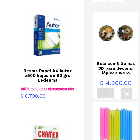
Bola con 3 Gomas
3D para decorar
Resma Papel A4 Autor
lápices Wero
x500 hojas de 80 grs
Ledesma
Precio
$ 4.900,00
Precio
$ 8.700,00