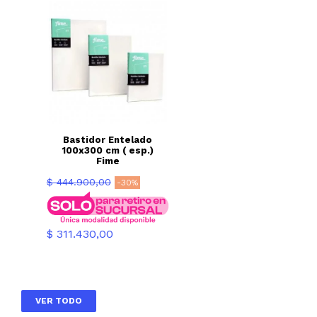
Bastidor Entelado
100x300 cm ( esp.)
Fime
Precio
$ 444.900,00
-30%
base
Precio
$ 311.430,00
VER TODO