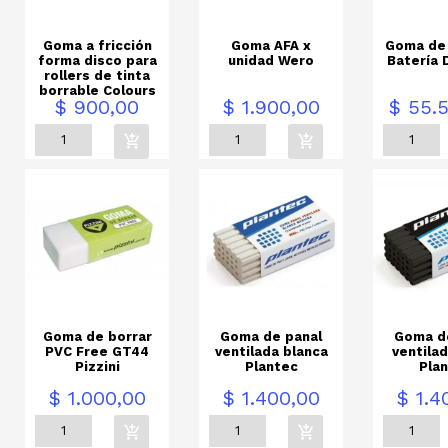
Goma a fricción
Goma AFA x
Goma de 
forma disco para
unidad Wero
Batería
rollers de tinta
borrable Colours
Precio
Precio
Precio
$ 900,00
$ 1.900,00
$ 55.
Goma de borrar
Goma de panal
Goma d
PVC Free GT44
ventilada blanca
ventila
Pizzini
Plantec
Pla
Precio
Precio
Precio
$ 1.000,00
$ 1.400,00
$ 1.4