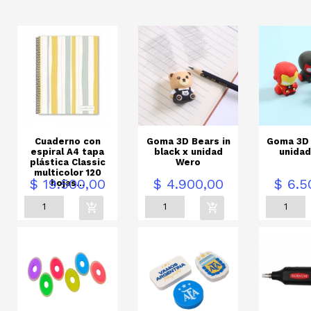
Cuaderno con
Goma 3D Bears in
Goma 3D 
espiral A4 tapa
black x unidad
unida
plástica Classic
Wero
multicolor 120
Precio
Precio
Precio
$ 19.500,00
$ 4.900,00
$ 6.5
hojas...