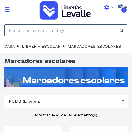
settings
Navegación
☰
0
de
palanca

CASA
LIBRERÍA ESCOLAR
MARCADORES ESCOLARES
Marcadores escolares

NOMBRE, A A Z
Mostrar 1-24 de 84 elemento(s)