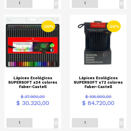
-20%
-20%
Lápices Ecológicos
Lápices Ecológicos
SUPERSOFT x24 colores
SUPERSOFT x72 colores
Faber-Castell
Faber-Castell
Precio
Precio
Precio
Precio
$ 37.900,00
$ 105.900,00
base
base
$ 30.320,00
$ 84.720,00