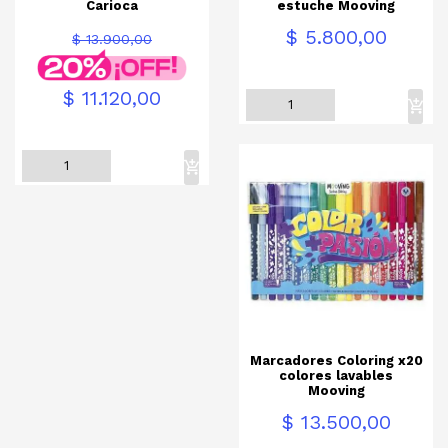
Carioca
estuche Mooving
Precio
Precio
$ 5.800,00
$ 13.900,00
base
Precio
$ 11.120,00
Marcadores Coloring x20
colores lavables
Mooving
Precio
$ 13.500,00