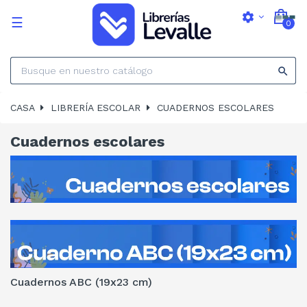
settings
Navegación
☰
0
de
palanca

CASA
LIBRERÍA ESCOLAR
CUADERNOS ESCOLARES
Cuadernos escolares
Cuadernos ABC (19x23 cm)