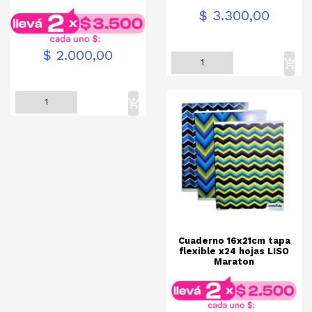
Precio
$ 3.300,00
Precio
$ 2.000,00
Cuaderno 16x21cm tapa
flexible x24 hojas LISO
Maraton
Pr