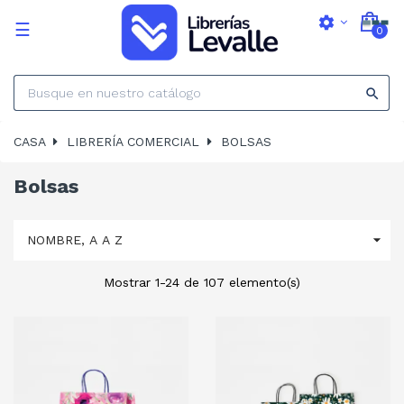
settings
Navegación
☰
0
de
palanca

CASA
LIBRERÍA COMERCIAL
BOLSAS
Bolsas

NOMBRE, A A Z
Mostrar 1-24 de 107 elemento(s)