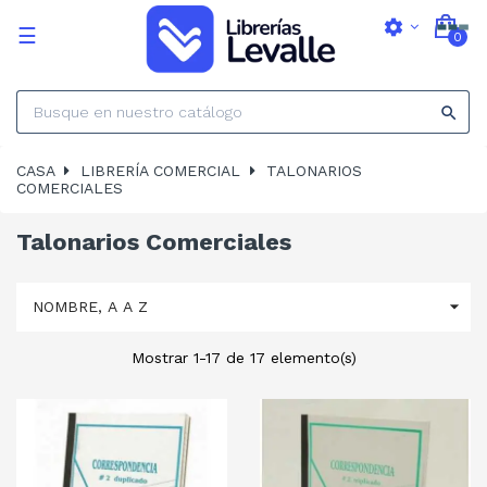
settings
Navegación
☰
0
de
palanca

CASA
LIBRERÍA COMERCIAL
TALONARIOS
COMERCIALES
Talonarios Comerciales

NOMBRE, A A Z
Mostrar 1-17 de 17 elemento(s)