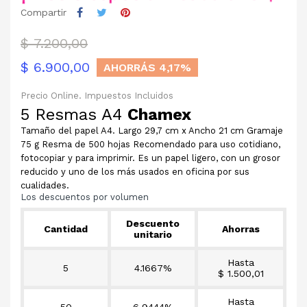
Compartir
$ 7.200,00
$ 6.900,00
AHORRÁS 4,17%
Precio Online. Impuestos Incluidos
5 Resmas A4
Chamex
Tamaño del papel A4. Largo 29,7 cm x Ancho 21 cm Gramaje
75 g Resma de 500 hojas Recomendado para uso cotidiano,
fotocopiar y para imprimir. Es un papel ligero, con un grosor
reducido y uno de los más usados en oficina por sus
cualidades.
Los descuentos por volumen
Descuento
Cantidad
Ahorras
unitario
Hasta
5
4.1667%
$ 1.500,01
Hasta
50
6.9444%