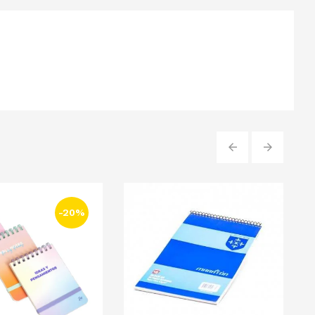
‹
›
-20%