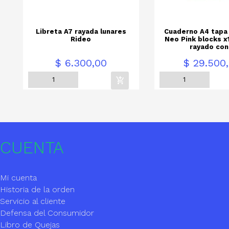
Libreta A7 rayada lunares
Cuaderno A4 tapa
Rideo
Neo Pink blocks x
rayado con.
Precio
Precio
$ 6.300,00
$ 29.500
CUENTA
Mi cuenta
Historia de la orden
Servicio al cliente
Defensa del Consumidor
Libro de Quejas