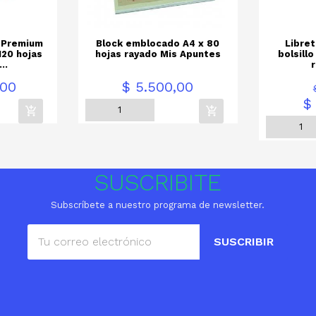
 Premium
Block emblocado A4 x 80
Libret
120 hojas
hojas rayado Mis Apuntes
bolsillo
..
Precio
,00
$ 5.500,00
$
SUSCRIBITE
Subscríbete a nuestro programa de newsletter.
SUSCRIBIR