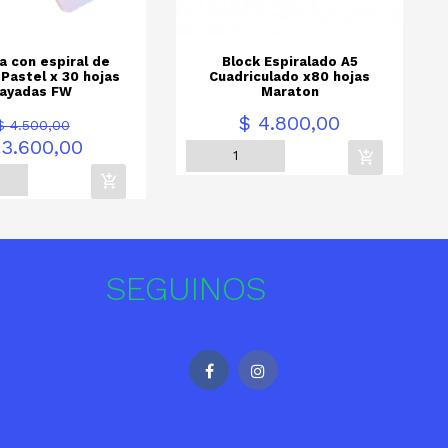
a con espiral de
Block Espiralado A5
 Pastel x 30 hojas
Cuadriculado x80 hojas
rayadas FW
Maraton
Precio
Precio
Precio
P
$ 4.800,00
$ 4.500,00
base
 3.600,00
SEGUINOS