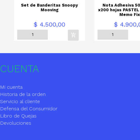
Set de Banderitas Snoopy
Nota Adhesiva 5
Mooving
x200 hojas PASTEL
Memo Fi
Precio
Precio
$ 4.500,00
$ 4.900,
CUENTA
Mi cuenta
Historia de la orden
Servicio al cliente
Defensa del Consumidor
Libro de Quejas
Devoluciones