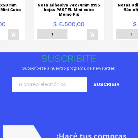
0x50 mm
Nota adhesiva 74x74mm x195
Notas ad
 Mini Cubo
hojas PASTEL Mini cubo
flúo x
x
Memo Fix
Precio
Precio
00
$ 6.500,00
$
SUSCRIBITE
Subscríbete a nuestro programa de newsletter.
SUSCRIBIR