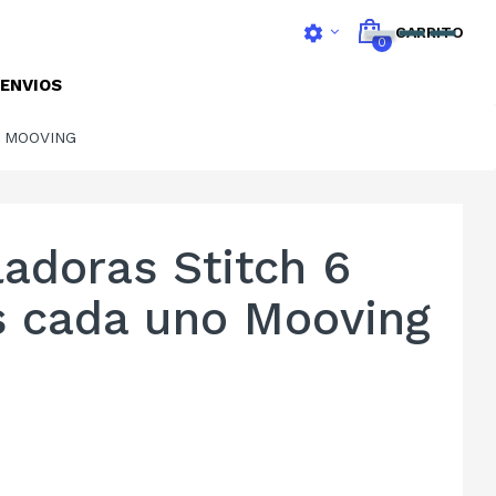
settings
CARRITO
0
ENVIOS
O MOOVING
ladoras Stitch 6
s cada uno Mooving