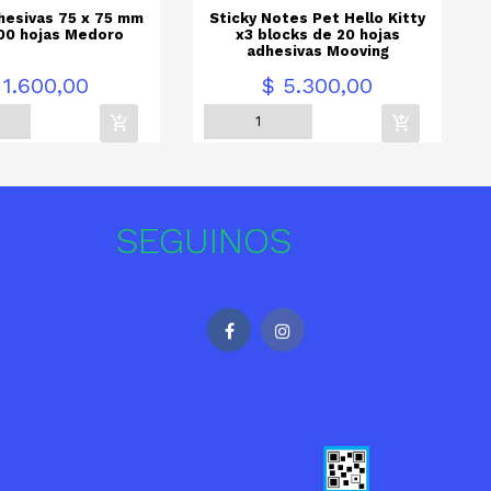
hesivas 75 x 75 mm
Sticky Notes Pet Hello Kitty
100 hojas Medoro
x3 blocks de 20 hojas
adhesivas Mooving
Precio
P
 1.600,00
$ 5.300,00
SEGUINOS