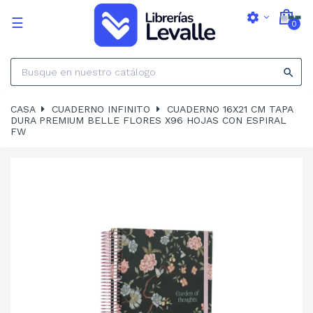
settings
Navegación
☰
0
de
palanca

CASA
CUADERNO INFINITO
CUADERNO 16X21 CM TAPA
DURA PREMIUM BELLE FLORES X96 HOJAS CON ESPIRAL
FW