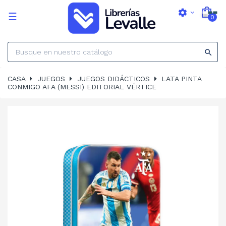
settings
Navegación
☰
0
de
palanca

CASA
JUEGOS
JUEGOS DIDÁCTICOS
LATA PINTA
CONMIGO AFA (MESSI) EDITORIAL VÉRTICE