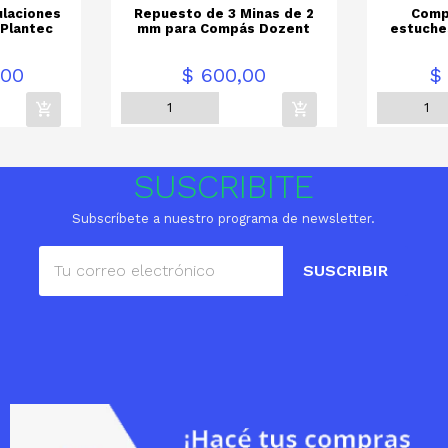
ulaciones
Repuesto de 3 Minas de 2
Comp
 Plantec
mm para Compás Dozent
estuche
Precio
Precio
,00
$ 600,00
$
SUSCRIBITE
Subscríbete a nuestro programa de newsletter.
SUSCRIBIR