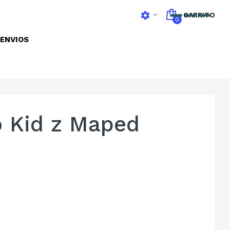
settings
CARRITO
0
ENVIOS
o Kid z Maped