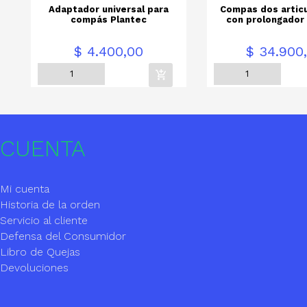
Adaptador universal para
Compas dos artic
compás Plantec
con prolongador
Precio
Precio
$ 4.400,00
$ 34.900
CUENTA
Mi cuenta
Historia de la orden
Servicio al cliente
Defensa del Consumidor
Libro de Quejas
Devoluciones