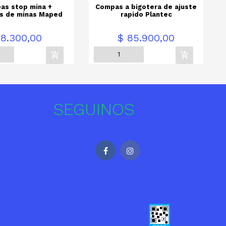
as stop mina +
Compas a bigotera de ajuste
s de minas Maped
rapido Plantec
Precio
P
 8.300,00
$ 85.900,00
SEGUINOS