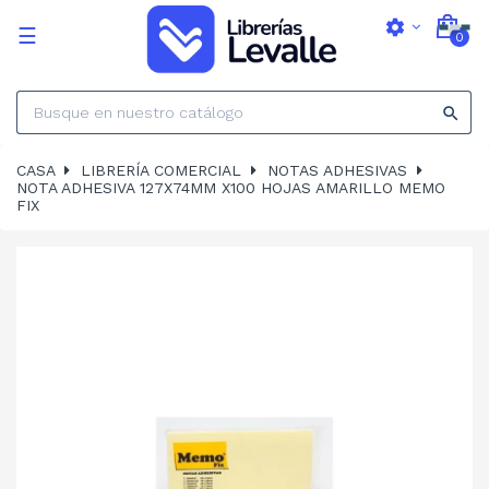
settings
Navegación
☰
0
de
palanca

CASA
LIBRERÍA COMERCIAL
NOTAS ADHESIVAS
NOTA ADHESIVA 127X74MM X100 HOJAS AMARILLO MEMO
FIX