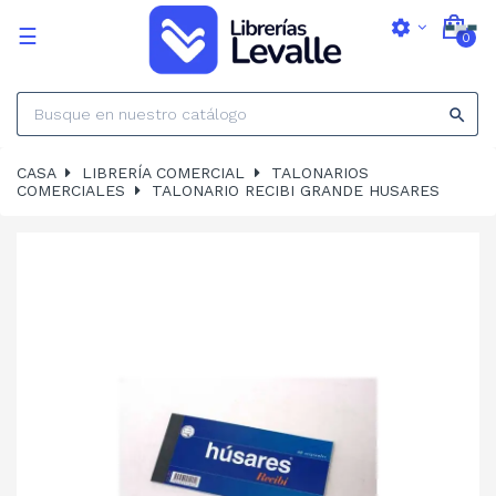
settings
Navegación
☰
0
de
palanca

CASA
LIBRERÍA COMERCIAL
TALONARIOS
COMERCIALES
TALONARIO RECIBI GRANDE HUSARES