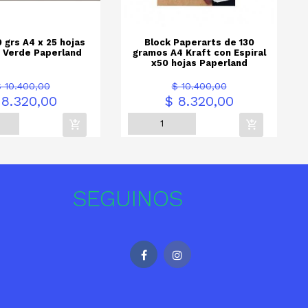
 grs A4 x 25 hojas
Block Paperarts de 130
 Verde Paperland
gramos A4 Kraft con Espiral
x50 hojas Paperland
Precio
Precio
Precio
Precio
$ 10.400,00
$ 10.400,00
base
base
 8.320,00
$ 8.320,00
SEGUINOS