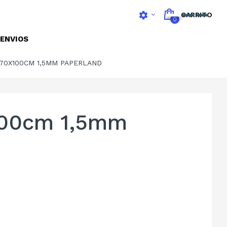
settings
CARRITO
0
ENVIOS
 70X100CM 1,5MM PAPERLAND
x100cm 1,5mm