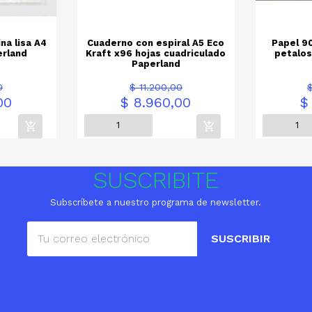
na lisa A4
Cuaderno con espiral A5 Eco
Papel 90
erland
Kraft x96 hojas cuadriculado
petalos
Paperland
Precio
Precio
Precio
0
$ 11.200,00
base
00
$ 8.960,00
$
SUSCRIBITE
Subscríbete a nuestro programa de newsletter.
SUSCRIBIR