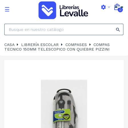
settings
Navegación
☰
0
de
palanca

CASA
LIBRERÍA ESCOLAR
COMPASES
COMPAS
TECNICO 150MM TELESCOPICO CON QUIEBRE PIZZINI